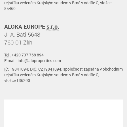
rejstříku vedeném Krajským soudem v Brně v oddíle C, vložce
85460
ALOKA EUROPE
s.r.o.
J. A. Bati 5648
760 01 Zlín
Tel.
:+420 737 768 894
E-mail: info@aloproperties.com
IČ
: 19841094;
DIČ: CZ19841094
; společnost zapsána v obchodním
rejstříku vedeném Krajským soudem v Brně v oddíle C,
vložce 136290