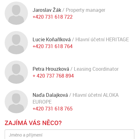
Jaroslav Žák
/ Property manager
+420 731 618 722
Lucie Koňaříková
/ Hlavní účetní HERITAGE
+420 731 618 764
Petra Hrouzková
/ Leasing Coordinator
+ 420 737 768 894
Naďa Dalajková
/ Hlavní účetní ALOKA
EUROPE
+420 731 618 765
ZAJÍMÁ VÁS NĚCO?
Jméno
Poptávkový
a