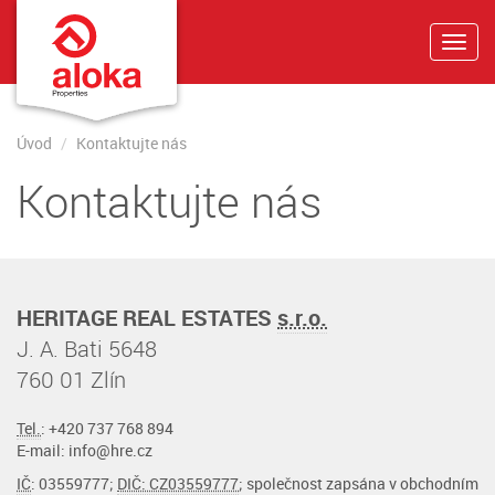
Toggl
navig
Úvod
Kontaktujte nás
Kontaktujte nás
HERITAGE REAL ESTATES
s.r.o.
J. A. Bati 5648
760 01 Zlín
Tel.
: +420 737 768 894
E-mail: info@hre.cz
IČ
: 03559777;
DIČ: CZ03559777
; společnost zapsána v obchodním