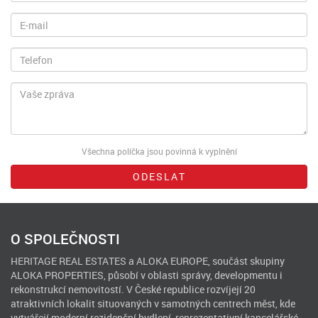
formulář
příjmení
E-
mail
Telefon
Zpráva
Všechna políčka jsou povinná k vyplnění
ODESLAT
O SPOLEČNOSTI
HERITAGE REAL ESTATES a ALOKA EUROPE, součást skupiny
ALOKA PROPERTIES, působí v oblasti správy, developmentu i
rekonstrukcí nemovitostí. V České republice rozvíjejí 20
atraktivních lokalit situovaných v samotných centrech měst, kde
vytvářejí moderní rezidenční bydlení, reprezentativní kancelářské