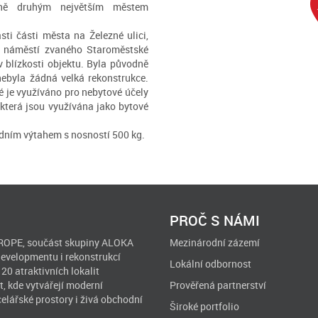
ně druhým největším městem
sti části města na Železné ulici,
ho náměstí zvaného Staroměstské
v blízkosti objektu. Byla původně
ebyla žádná velká rekonstrukce.
ré je využíváno pro nebytové účely
která jsou využívána jako bytové
adním výtahem s nosností 500 kg.
PROČ S NÁMI
OPE, součást skupiny ALOKA
Mezinárodní zázemí
developmentu i rekonstrukcí
Lokální odbornost
 20 atraktivních lokalit
, kde vytvářejí moderní
Prověřená partnerství
celářské prostory i živá obchodní
Široké portfolio