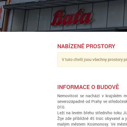
NABÍZENÉ PROSTORY
V tuto chvíli jsou všechny prostory p
INFORMACE O BUDOVĚ
Nemovitost se nachází v krajském m
severozápadně od Prahy ve středočeské
D10.
Leží na levém břehu středního toku Jiz
Žije zde přibližně 45 tisíc obyvatel a
malým městem Kosmonosy. Ve městě 