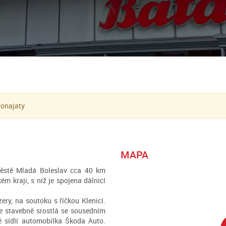
ronajaty
MAPA
ěstě Mladá Boleslav cca 40 km
m kraji, s níž je spojena dálnicí
ery, na soutoku s říčkou Klenicí.
 je stavebně srostlá se sousedním
sídlí automobilka Škoda Auto.