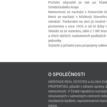
Počtem obyvatel je tak po Klad
Středočeského kraje.
Nemovitost se nachází v historické čá
která se nachází v blízkosti hlavní
náměstí. Parkování na ulici je možné 
postavena v roce 1935 a od té doby n
Skládá se ze suterénu, dále z 1.NP, kte
a třech dalších nadzemních podlažích 
jednotky.
Suterén a přízemí jsou propojeny nákl
O SPOLEČNOSTI
HERITAGE REAL ESTATES a ALOKA EUR
PROPERTIES, působí v oblasti správy, 
nemovitostí. V České republice rozvíjejí
situovaných v samotných centrech měst
rezidenční bydlení, reprezentativní kan
místa.